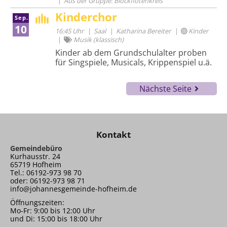
Aus der Gruppe: Blockflötenkreis
Kinderchor
Sep.
10
16:45 Uhr
Saal
Katharina Bereiter
Kinder
Musik (klassisch)
Kinder ab dem Grundschulalter proben
für Singspiele, Musicals, Krippenspiel u.ä.
Nächste Seite
Kontakt
Gemeindebüro
Kurhausstr. 24
65719 Hofheim
Tel.: 06192-973 98 70
oder: 06192-973 98 71
info@johannesgemeinde-hofheim.de
Öffnungszeiten:
Mo-Fr: 9:00 bis 12:00 Uhr
und Di: 15:00 bis 18:00 Uhr