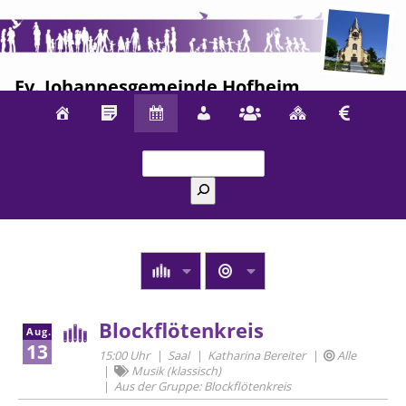
Ev. Johannesgemeinde Hofheim
Suchen
Blockflötenkreis
Aug.
13
15:00 Uhr
Saal
Katharina Bereiter
Alle
Musik (klassisch)
Aus der Gruppe: Blockflötenkreis