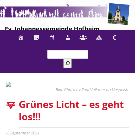
Ev. Johannesgemeinde Hofheim
Suchen
Photo by Paul Volkmer on Unsplash
Grünes Licht – es geht
los!!!
6. September 2021