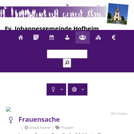
Ev. Johannesgemeinde Hofheim
Suchen
Pixabay
Frauensache
Erwachsene
Frauen