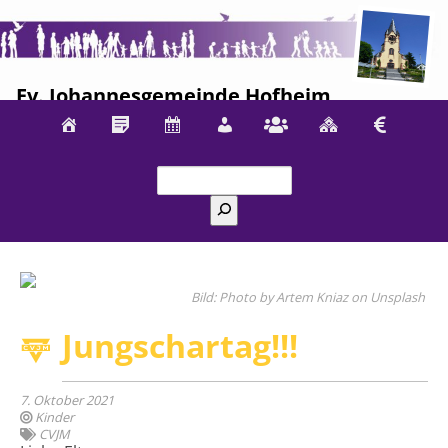
Ev. Johannesgemeinde Hofheim
Suchen
Photo by Artem Kniaz on Unsplash
Jungschartag!!!
7. Oktober 2021
Kinder
CVJM