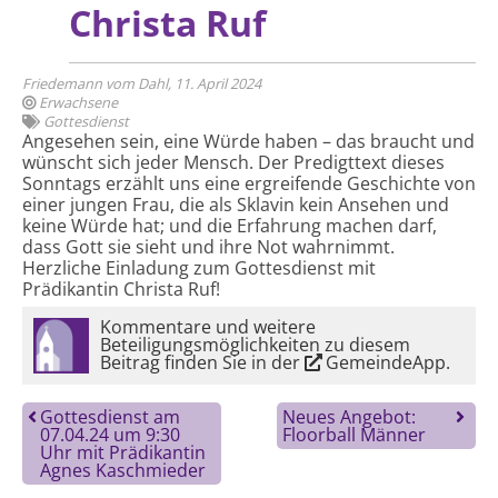
Christa Ruf
Friedemann vom Dahl, 11. April 2024
Erwachsene
Gottesdienst
Angesehen sein, eine Würde haben – das braucht und
wünscht sich jeder Mensch. Der Predigttext dieses
Sonntags erzählt uns eine ergreifende Geschichte von
einer jungen Frau, die als Sklavin kein Ansehen und
keine Würde hat; und die Erfahrung machen darf,
dass Gott sie sieht und ihre Not wahrnimmt.
Herzliche Einladung zum Gottesdienst mit
Prädikantin Christa Ruf!
Kommentare und weitere
Beteiligungsmöglichkeiten zu diesem
Beitrag finden Sie in der
GemeindeApp
.
Gottesdienst am
Neues Angebot:
07.04.24 um 9:30
Floorball Männer
Uhr mit Prädikantin
Agnes Kaschmieder