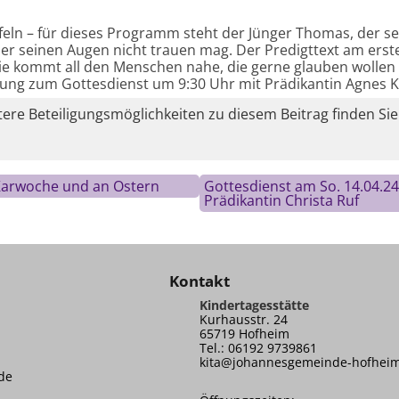
feln – für dieses Programm steht der Jünger Thomas, der s
l er seinen Augen nicht trauen mag. Der Predigttext am er
Sie kommt all den Menschen nahe, die gerne glauben wollen 
dung zum Gottesdienst um 9:30 Uhr mit Prädikantin Agnes 
re Beteiligungsmöglichkeiten zu diesem Beitrag finden Sie
 Karwoche und an Ostern
Gottesdienst am So. 14.04.2
Prädikantin Christa Ruf
Kontakt
Kindertagesstätte
Kurhausstr. 24
65719 Hofheim
Tel.: 06192 9739861
kita@johannesgemeinde-hofhei
de