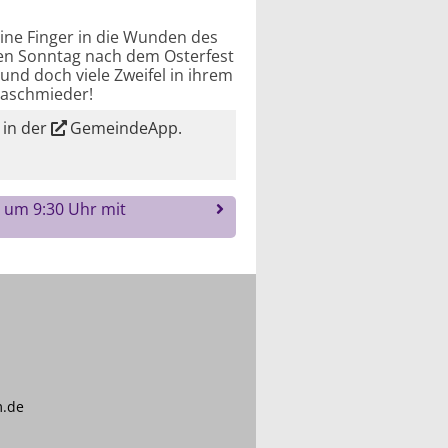
eine Finger in die Wunden des
sten Sonntag nach dem Osterfest
und doch viele Zweifel in ihrem
Kaschmieder!
 in der
GemeindeApp
.
4 um 9:30 Uhr mit
m.de