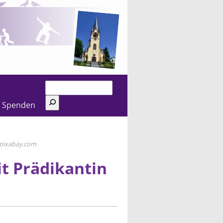
Suchen
Spenden
pixabay.com
it Prädikantin