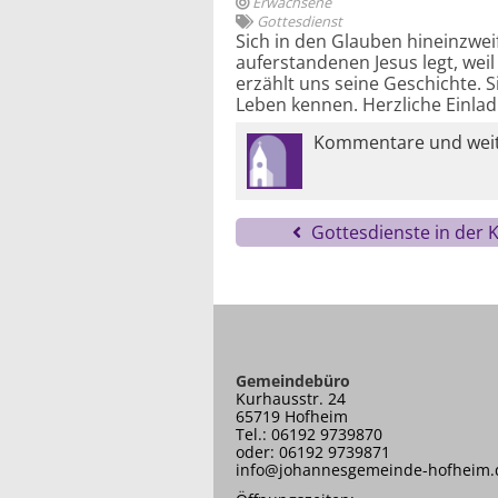
Erwachsene
Gottesdienst
Sich in den Glauben hineinzwei
auferstandenen Jesus legt, wei
erzählt uns seine Geschichte. 
Leben kennen. Herzliche Einla
Kommentare und weite
Gottesdienste in der
Gemeindebüro
Kurhausstr. 24
65719 Hofheim
Tel.: 06192 9739870
oder: 06192 9739871
info@johannesgemeinde-hofheim.