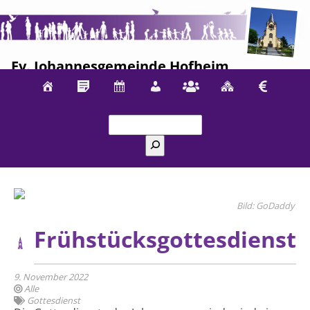
Ev. Johannesgemeinde Hofheim
Suchen
GoDaddy
Frühstücksgottesdienst
9. November 2022
Alle
Gottesdienst