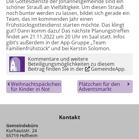
Die Gottesdienste der Johannesgemeinde sind ein
schöner Strauß an Vielfältigkeit. Um diesen Strauß
noch bunter werden zu lassen, bildet sich gerade ein
Team, das im kommenden Jahr einen
Frühstücksgottesdienst starten möchte. Das klingt
gut? Dann komm dazu! Das nächste Planungstreffen
findet am 21.11.2022 um 20 Uhr im Saal statt. Infos
gibt’s außerdem in der App-Gruppe „Team
Familienfrühstück“ und bei Kerstin Solomon.
Kommentare und weitere
Beteiligungsmöglichkeiten zu diesem
Beitrag finden Sie in der
GemeindeApp
.
Weihnachtspäckchen
Plätzchen für den
für Kinder in Not
Adventsmarkt
Kontakt
Gemeindebüro
Kurhausstr. 24
65719 Hofheim