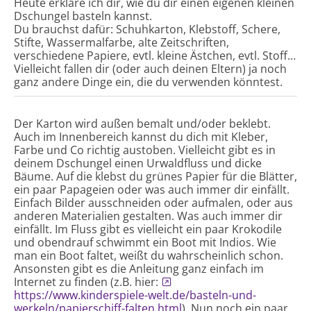
Heute erkläre ich dir, wie du dir einen eigenen kleinen
Dschungel basteln kannst.
Du brauchst dafür: Schuhkarton, Klebstoff, Schere,
Stifte, Wassermalfarbe, alte Zeitschriften,
verschiedene Papiere, evtl. kleine Ästchen, evtl. Stoff…
Vielleicht fallen dir (oder auch deinen Eltern) ja noch
ganz andere Dinge ein, die du verwenden könntest.
Der Karton wird außen bemalt und/oder beklebt.
Auch im Innenbereich kannst du dich mit Kleber,
Farbe und Co richtig austoben. Vielleicht gibt es in
deinem Dschungel einen Urwaldfluss und dicke
Bäume. Auf die klebst du grünes Papier für die Blätter,
ein paar Papageien oder was auch immer dir einfällt.
Einfach Bilder ausschneiden oder aufmalen, oder aus
anderen Materialien gestalten. Was auch immer dir
einfällt. Im Fluss gibt es vielleicht ein paar Krokodile
und obendrauf schwimmt ein Boot mit Indios. Wie
man ein Boot faltet, weißt du wahrscheinlich schon.
Ansonsten gibt es die Anleitung ganz einfach im
Internet zu finden (z.B. hier:
https://www.kinderspiele-welt.de/basteln-und-
werkeln/papierschiff-falten.html
). Nun noch ein paar