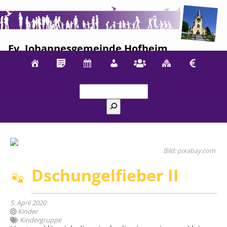
Ev. Johannesgemeinde Hofheim
Suchen
pixabay.com
Dschungelfieber II
5. April 2020
Kinder
Kindergruppe