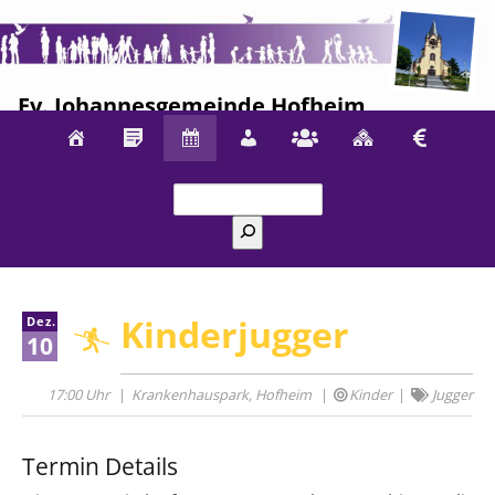
Ev. Johannesgemeinde Hofheim
Suchen
Kinderjugger
Dez.
10
17:00 Uhr
Krankenhauspark, Hofheim
Kinder
Jugger
Termin Details