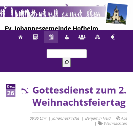
Ev. Johannesgemeinde Hofheim
Suchen
Gottesdienst zum 2.
Dez.
26
Weihnachtsfeiertag
09:30 Uhr
Johanneskirche
Benjamin Held
Alle
Weihnachten