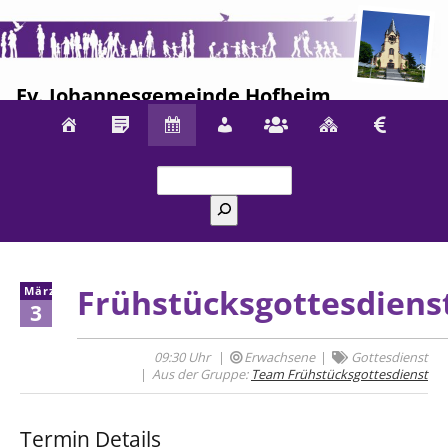
Ev. Johannesgemeinde Hofheim
Suchen
Frühstücksgottesdiens
März
3
09:30 Uhr
Erwachsene
Gottesdienst
Aus der Gruppe:
Team Frühstücksgottesdienst
Termin Details