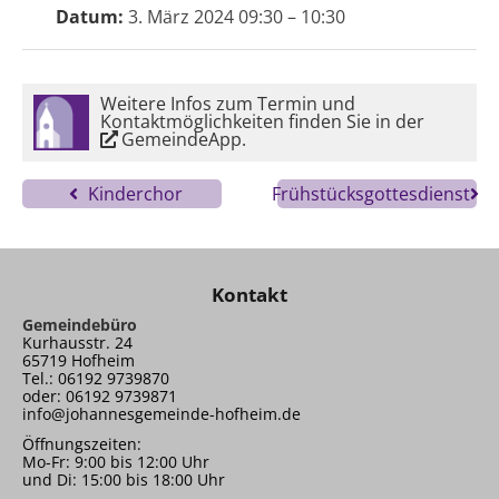
Datum:
3. März 2024 09:30
–
10:30
Weitere Infos zum Termin und
Kontaktmöglichkeiten finden Sie in der
GemeindeApp
.
Kinderchor
Frühstücksgottesdienst
Kontakt
Gemeindebüro
Kurhausstr. 24
65719 Hofheim
Tel.: 06192 9739870
oder: 06192 9739871
info@johannesgemeinde-hofheim.de
Öffnungszeiten:
Mo-Fr: 9:00 bis 12:00 Uhr
und Di: 15:00 bis 18:00 Uhr