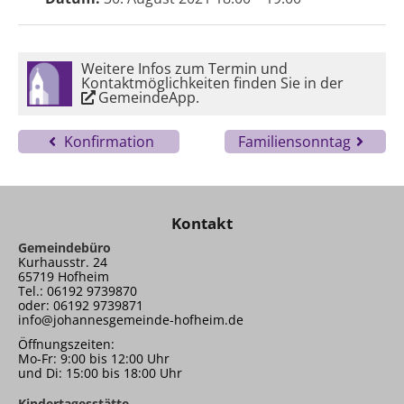
Weitere Infos zum Termin und
Kontaktmöglichkeiten finden Sie in der
GemeindeApp
.
Konfirmation
Familiensonntag
Kontakt
Gemeindebüro
Kurhausstr. 24
65719 Hofheim
Tel.: 06192 9739870
oder: 06192 9739871
info@johannesgemeinde-hofheim.de
Öffnungszeiten:
Mo-Fr: 9:00 bis 12:00 Uhr
und Di: 15:00 bis 18:00 Uhr
Kindertagesstätte