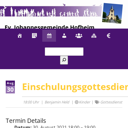
Ev. Johannesgemeinde Hofheim
Suchen
Einschulungsgottesdie
Aug.
30
18:00 Uhr
Benjamin Held
Kinder
Gottesdienst
Termin Details
Datum:
30. August 2021 18:00
–
19:00