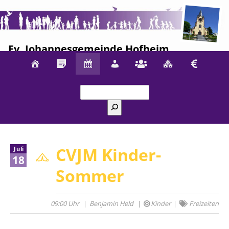
Ev. Johannesgemeinde Hofheim
Suchen
CVJM Kinder-
Juli
18
Sommer
09:00 Uhr
Benjamin Held
Kinder
Freizeiten