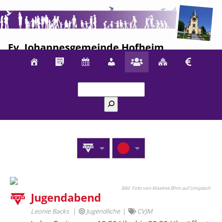
Ev. Johannesgemeinde Hofheim
Suchen
Foto von Maxime Bhm auf Unsplash
Jugendabend
Leonie Backs
Jugendliche
CVJM