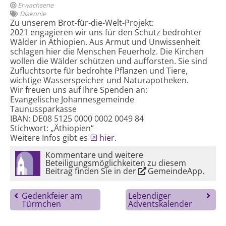
Erwachsene
Diakonie
Zu unserem Brot-für-die-Welt-Projekt:
2021 engagieren wir uns für den Schutz bedrohter
Wälder in Äthiopien. Aus Armut und Unwissenheit
schlagen hier die Menschen Feuerholz. Die Kirchen
wollen die Wälder schützen und aufforsten. Sie sind
Zufluchtsorte für bedrohte Pflanzen und Tiere,
wichtige Wasserspeicher und Naturapotheken.
Wir freuen uns auf Ihre Spenden an:
Evangelische Johannesgemeinde
Taunussparkasse
IBAN: DE08 5125 0000 0002 0049 84
Stichwort: „Äthiopien“
Weitere Infos gibt es
hier
.
Kommentare und weitere
Beteiligungsmöglichkeiten zu diesem
Beitrag finden Sie in der
GemeindeApp
.
Gedenkfeier am
Lebendiger
Türmchen
Adventskalender