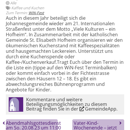
Alle
Kaffee und Kuchen
Zum Termin:
WiN-Fest
Auch in diesem Jahr beteiligt sich die
Johannesgemeinde wieder am 21. Internationalen
Straßenfest unter dem Motto „Viele Kulturen – ein
Hofheim“. In Zusammenarbeit mit der katholischen
Gemeinde St. Elisabeth Hofheim organisieren wir den
ökumenischen Kuchenstand mit Kaffeespezialitäten
und hausgemachten Leckereien. Unterstützt uns
durch eine Kuchenspende oder
Kaffee-/Kuchenverkauf.Tragt Euch über den Termin in
die Liste ein (tippe auf den WiN-Fest Terminbalken)
oder kommt einfach vorbei in der Fichtestrasse
zwischen den Häusern 12 – 18. Es gibt ein
abwechslungsreiches Bühnenprogramm und
Angebote für Kinder.
Kommentare und weitere
Beteiligungsmöglichkeiten zu diesem
Beitrag finden Sie in der
GemeindeApp
.
Abendmahlsgottesdienst
Vater-Kind-
am So. 20.08.23 um 11:00
Wochenende – jetzt