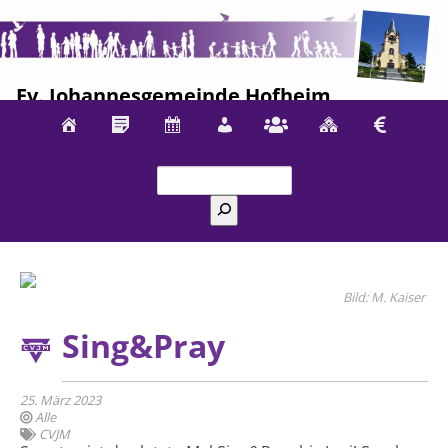
Ev. Johannesgemeinde Hofheim
Suchen
M. Kaiser
Sing&Pray
25. März 2023
Alle
CVJM