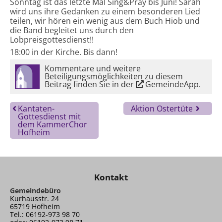
Sonntag ist das letzte Mal Sing&Pray bis Juni! Sarah
wird uns ihre Gedanken zu einem besonderen Lied
teilen, wir hören ein wenig aus dem Buch Hiob und
die Band begleitet uns durch den
Lobpreisgottesdienst!!
18:00 in der Kirche. Bis dann!
Kommentare und weitere
Beteiligungsmöglichkeiten zu diesem
Beitrag finden Sie in der
GemeindeApp
.
Kantaten-
Aktion Ostertüte
Gottesdienst mit
dem KammerChor
Hofheim
Kontakt
Gemeindebüro
Kurhausstr. 24
65719 Hofheim
Tel.: 06192-973 98 70