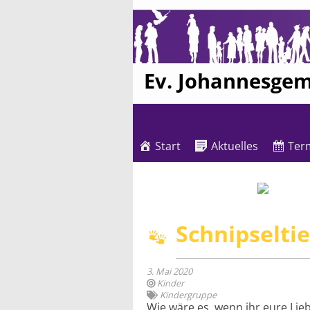
Ev. Johannesge
Start
Aktuelles
Ter
Schnipselti
3. Mai 2020
Kinder
Kindergruppe
Wie wäre es, wenn ihr eure Lie