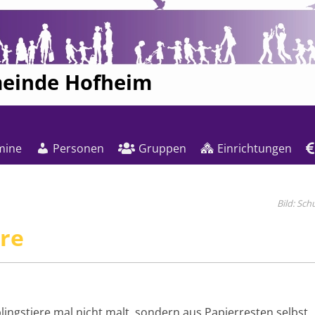
meinde Hofheim
mine
Personen
Gruppen
Einrichtungen
Sch
ere
blingstiere mal nicht malt, sondern aus Papierresten selbs