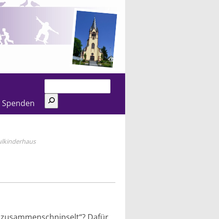
Suchen
Spenden
ulkinderhaus
t „zusammenschnipselt“? Dafür