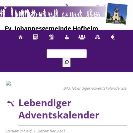
Ev. Johannesgemeinde Hofheim
Suchen
lebendiger-adventskalender.de
Lebendiger
Adventskalender
Benjamin Held, 1. Dezember 2023