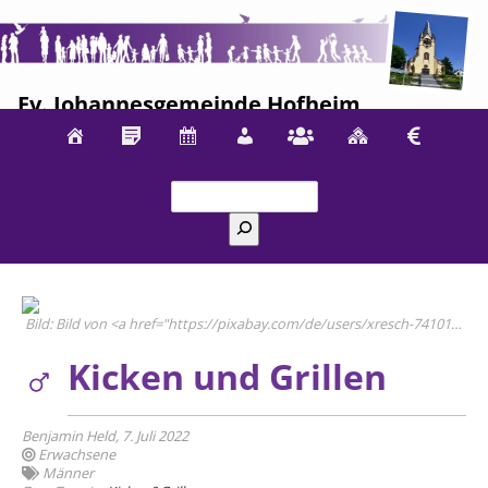
Ev. Johannesgemeinde Hofheim
Suchen
Bild von <a href="https://pixabay.com/de/users/xresch-7410129/?utm_source=link-attribution&utm_medium=referral&utm_campaign=image&utm_content=3088905">Reto Scheiwiller</a> auf <a href="https://pixabay.com/de/?utm_source=link-attribution&utm_medium=referral&utm_campaign=image&utm_content=3088905">Pixabay</a>
Kicken und Grillen
Benjamin Held, 7. Juli 2022
Erwachsene
Männer