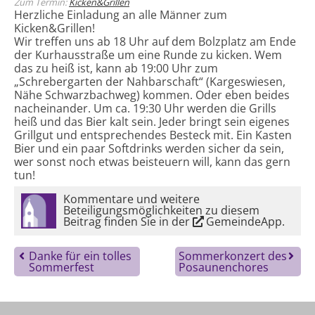
Zum Termin:
Kicken&Grillen
Herzliche Einladung an alle Männer zum
Kicken&Grillen!
Wir treffen uns ab 18 Uhr auf dem Bolzplatz am Ende
der Kurhausstraße um eine Runde zu kicken. Wem
das zu heiß ist, kann ab 19:00 Uhr zum
„Schrebergarten der Nahbarschaft“ (Kargeswiesen,
Nähe Schwarzbachweg) kommen. Oder eben beides
nacheinander. Um ca. 19:30 Uhr werden die Grills
heiß und das Bier kalt sein. Jeder bringt sein eigenes
Grillgut und entsprechendes Besteck mit. Ein Kasten
Bier und ein paar Softdrinks werden sicher da sein,
wer sonst noch etwas beisteuern will, kann das gern
tun!
Kommentare und weitere
Beteiligungsmöglichkeiten zu diesem
Beitrag finden Sie in der
GemeindeApp
.
Danke für ein tolles
Sommerkonzert des
Sommerfest
Posaunenchores