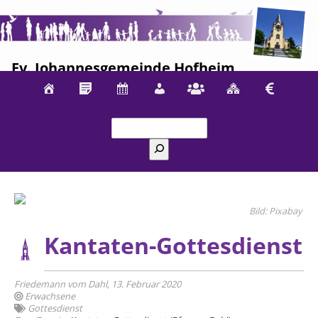
Ev. Johannesgemeinde Hofheim
Suchen
Pixabay
Kantaten-Gottesdienst
Friedemann vom Dahl, 13. Februar 2020
Erwachsene
Gottesdienst