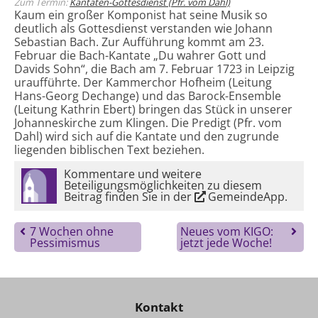
Zum Termin:
Kantaten-Gottesdienst (Pfr. vom Dahl)
Kaum ein großer Komponist hat seine Musik so
deutlich als Gottesdienst verstanden wie Johann
Sebastian Bach. Zur Aufführung kommt am 23.
Februar die Bach-Kantate „Du wahrer Gott und
Davids Sohn“, die Bach am 7. Februar 1723 in Leipzig
uraufführte. Der Kammerchor Hofheim (Leitung
Hans-Georg Dechange) und das Barock-Ensemble
(Leitung Kathrin Ebert) bringen das Stück in unserer
Johanneskirche zum Klingen. Die Predigt (Pfr. vom
Dahl) wird sich auf die Kantate und den zugrunde
liegenden biblischen Text beziehen.
Kommentare und weitere
Beteiligungsmöglichkeiten zu diesem
Beitrag finden Sie in der
GemeindeApp
.
7 Wochen ohne
Neues vom KIGO:
Pessimismus
jetzt jede Woche!
Kontakt