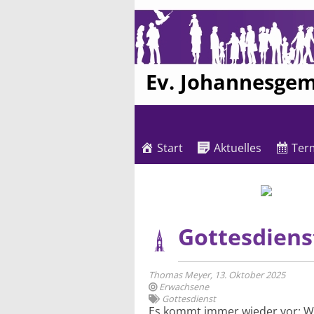
Ev. Johannesge
Start
Aktuelles
Ter
Gottesdiens
Thomas Meyer, 13. Oktober 2025
Erwachsene
Gottesdienst
Es kommt immer wieder vor: Wi