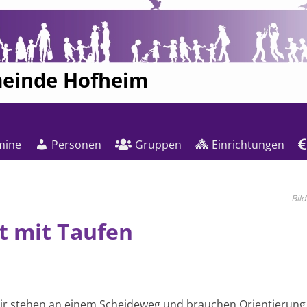
meinde Hofheim
mine
Personen
Gruppen
Einrichtungen
t mit Taufen
r stehen an einem Scheideweg und brauchen Orientierung, z