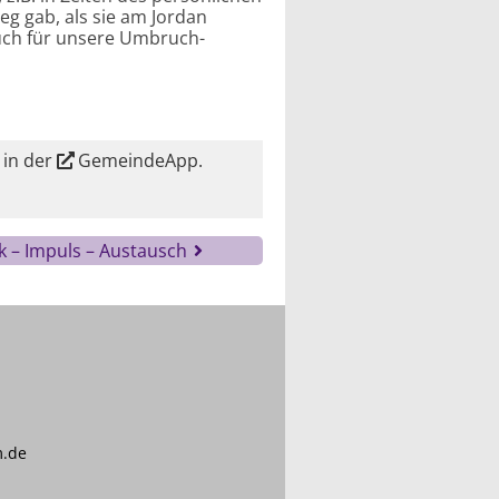
g gab, als sie am Jordan
auch für unsere Umbruch-
 in der
GemeindeApp
.
 – Impuls – Austausch
m.de