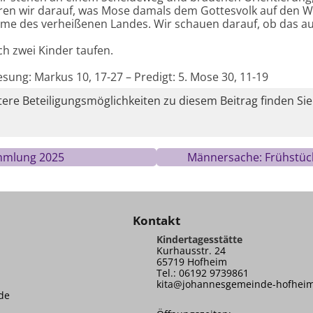
en wir darauf, was Mose damals dem Gottesvolk auf den We
ahme des verheißenen Landes. Wir schauen darauf, ob das 
h zwei Kinder taufen.
esung: Markus 10, 17-27 – Predigt: 5. Mose 30, 11-19
re Beteiligungsmöglichkeiten zu diesem Beitrag finden Sie
mmlung 2025
Männersache: Frühstück
Kontakt
Kindertagesstätte
Kurhausstr. 24
65719 Hofheim
Tel.: 06192 9739861
kita@johannesgemeinde-hofhei
de