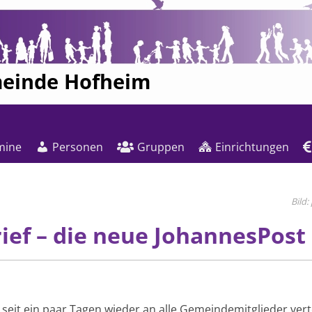
meinde Hofheim
mine
Personen
Gruppen
Einrichtungen
ef – die neue JohannesPost
eit ein paar Tagen wieder an alle Gemeindemitglieder verteil