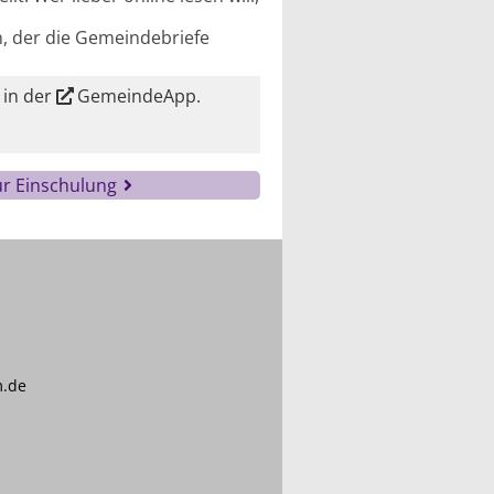
n, der die Gemeindebriefe
 in der
GemeindeApp
.
ur Einschulung
m.de