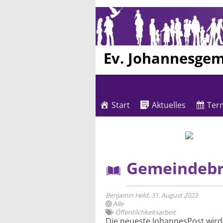
Ev. Johannesge
Start
Aktuelles
Ter
Gemeindebri
Benjamin Held, 31. August 2023
Alle
Öffentlichkeitsarbeit
Die neueste JohannesPost wird s