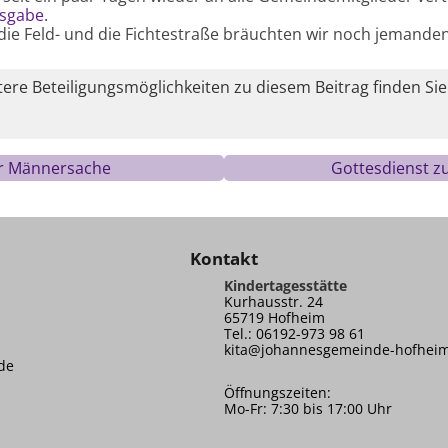
usgabe.
 die Feld- und die Fichtestraße bräuchten wir noch jemande
re Beteiligungsmöglichkeiten zu diesem Beitrag finden Sie
ur Männersache
Gottesdienst z
Kontakt
Kindertagesstätte
Kurhausstr. 24
65719 Hofheim
Tel.: 06192-973 98 61
kita@johannesgemeinde-hofhei
de
Öffnungszeiten:
Mo-Fr: 7:30 bis 17:00 Uhr