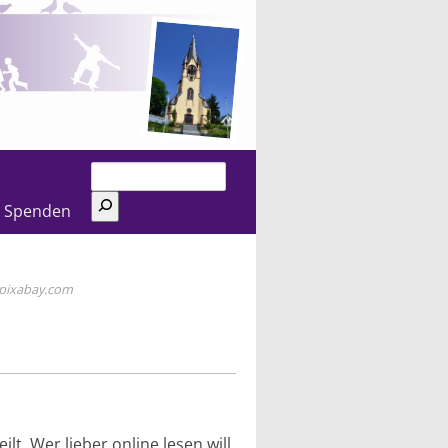
Suchen
Spenden
pixabay.com
t. Wer lieber online lesen will,