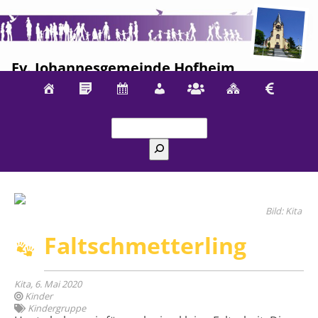
Ev. Johannesgemeinde Hofheim
Suchen
Kita
Faltschmetterling
Kita, 6. Mai 2020
Kinder
Kindergruppe