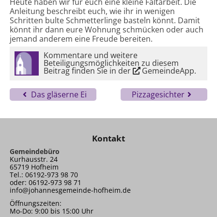
Heute haben wir für euch eine kleine Faltarbeit. Die
Anleitung beschreibt euch, wie ihr in wenigen
Schritten bulte Schmetterlinge basteln könnt. Damit
könnt ihr dann eure Wohnung schmücken oder auch
jemand anderem eine Freude bereiten.
Kommentare und weitere
Beteiligungsmöglichkeiten zu diesem
Beitrag finden Sie in der
GemeindeApp
.
Das gläserne Ei
Pizzagesichter
Kontakt
Gemeindebüro
Kurhausstr. 24
65719 Hofheim
Tel.: 06192-973 98 70
oder: 06192-973 98 71
info@johannesgemeinde-hofheim.de
Öffnungszeiten:
Mo-Do: 9:00 bis 15:00 Uhr