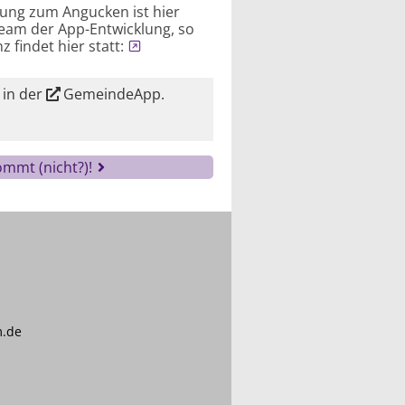
rung zum Angucken ist hier
 Team der App-Entwicklung, so
 findet hier statt:
 in der
GemeindeApp
.
mmt (nicht?)!
m.de