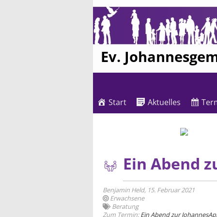
Ev. Johannesge
Start
Aktuelles
Ter
Ein Abend z
Benjamin Held, 15. Februar 2021
Erwachsene
Beratung
Zum Termin:
Ein Abend zur JohannesAp