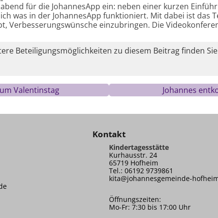
abend für die JohannesApp ein: neben einer kurzen Einfüh
ntlich was in der JohannesApp funktioniert. Mit dabei ist das
ibt, Verbesserungswünsche einzubringen. Die Videokonferenz
re Beteiligungsmöglichkeiten zu diesem Beitrag finden Sie
zum Valentinstag
Johannes entko
Kontakt
Kindertagesstätte
Kurhausstr. 24
65719 Hofheim
Tel.: 06192 9739861
kita@johannesgemeinde-hofhei
de
Öffnungszeiten:
Mo-Fr: 7:30 bis 17:00 Uhr