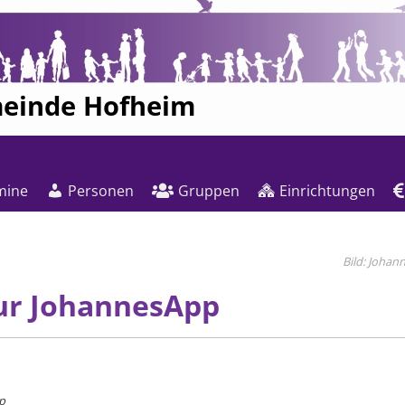
meinde Hofheim
mine
Personen
Gruppen
Einrichtungen
Johan
ur JohannesApp
p